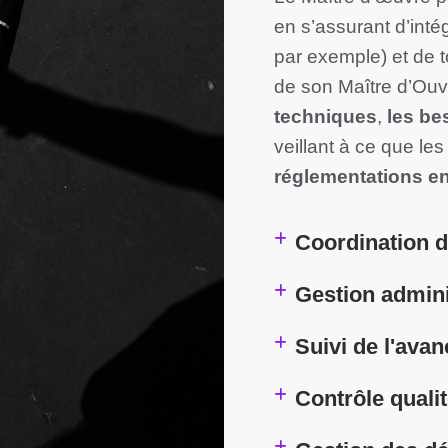
en s’assurant d’inté
par exemple) et de 
de son Maître d’Ouvr
techniques
,
les be
veillant à ce que le
réglementations e
Coordination d
Gestion adminis
Suivi de l'ava
Contrôle quali