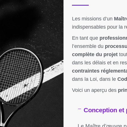
Les missions d’un
Maîtr
indispensables pour la r
En tant que
profession
l’ensemble du
process
complète du projet
tout
dans les délais et en re
contraintes réglement
dans la Loi, dans le
Cod
Voici un aperçu des
pri
Conception et p
Le Maître d’œuvre pa