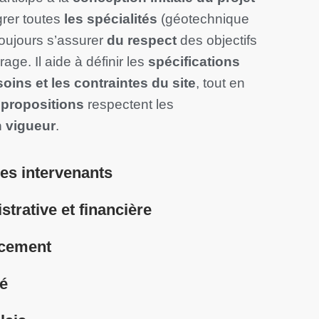
grer toutes
les spécialités
(géotechnique
toujours s’assurer
du respect
des objectifs
age. Il aide à définir les
spécifications
soins et les contraintes du site
, tout en
s
propositions
respectent les
n vigueur
.
es intervenants
trative et financière
ncement
té