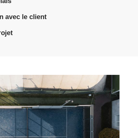
lais
avec le client
rojet