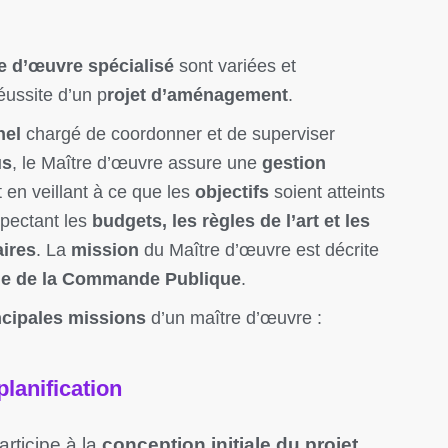
e d’œuvre spécialisé
sont variées et
éussite d’un p
rojet d’aménagement
.
nel
chargé de coordonner et de superviser
us
, le Maître d’œuvre assure une
gestion
 en veillant à ce que les
objectifs
soient atteints
spectant les
budgets, les règles de l’art et les
aires
. La
mission
du Maître d’œuvre est décrite
e de la Commande Publique
.
ncipales missions
d’un maître d’œuvre :
lanification
rticipe à la
conception initiale du projet